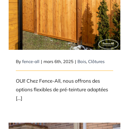
Fence-All peut-il pré-teindre
SEULEMENT mes poteaux en
bois et non toute la clôture?
By
fence-all
|
mars 6th, 2025
|
Bois
,
Clôtures
OUI! Chez Fence-All, nous offrons des
options flexibles de pré-teinture adaptées
[...]