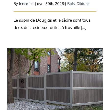
By
fence-all
|
avril 30th, 2026
|
Bois
,
Clôtures
Le sapin de Douglas et le cèdre sont tous
deux des résineux faciles à travaille [...]
Quel est le type de clôture le plus
durable ?