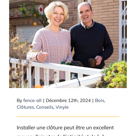
Choses à considérer lorsque
vous commencez à penser à
installer une clôture
By
fence-all
|
Décembre 12th, 2024
|
Bois
,
Clôtures
,
Conseils
,
Vinyle
Installer une clôture peut être un excellent