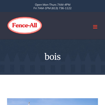
Skip
Open Mon-Thurs 7AM-4PM
Fri 7AM-1PM (613) 736-1122
to
content
bois