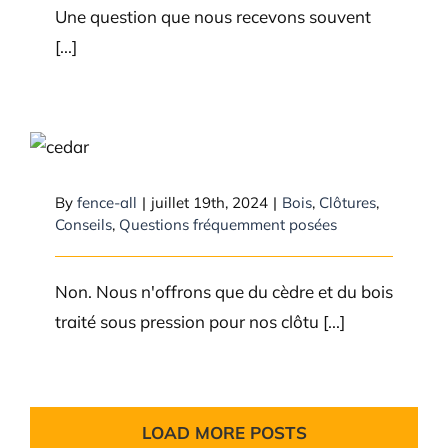
Une question que nous recevons souvent
[...]
Offrez-vous d’autres options de
bois en dehors du cèdre et du
bois traité sous pression?
By
fence-all
|
juillet 19th, 2024
|
Bois
,
Clôtures
,
Conseils
,
Questions fréquemment posées
Non. Nous n'offrons que du cèdre et du bois
traité sous pression pour nos clôtu [...]
LOAD MORE POSTS