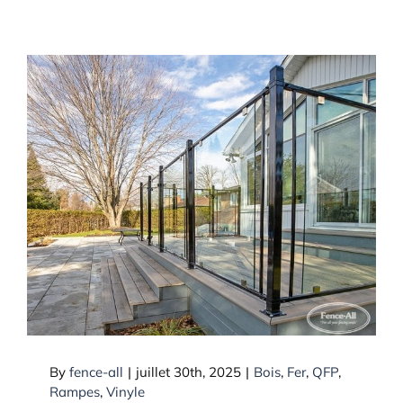
Quels types de garde-corps
transportez-vous pour les
terrasses?
By
fence-all
|
juillet 30th, 2025
|
Bois
,
Fer
,
QFP
,
Rampes
,
Vinyle