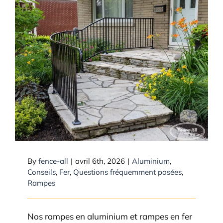
Pourquoi nos rampes en
aluminium et en fer sont-elles
seulement disponibles pour une
installation complète ?
By
fence-all
|
avril 6th, 2026
|
Aluminium
,
Conseils
,
Fer
,
Questions fréquemment posées
,
Rampes
Nos rampes en aluminium et rampes en fer