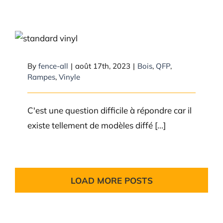
Est-ce qu’une rampe en vinyle
est moins chère que du bois?
By
fence-all
|
août 17th, 2023
|
Bois
,
QFP
,
Rampes
,
Vinyle
C'est une question difficile à répondre car il
existe tellement de modèles diffé [...]
LOAD MORE POSTS