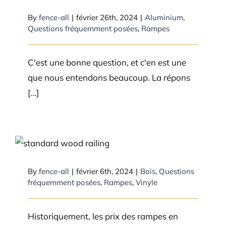
By
fence-all
|
février 26th, 2024
|
Aluminium
,
Questions fréquemment posées
,
Rampes
C'est une bonne question, et c'en est une
que nous entendons beaucoup. La répons
[...]
Est-ce qu’une rampe en vinyle
est moins chère qu’une rampe
en bois?
By
fence-all
|
février 6th, 2024
|
Bois
,
Questions
fréquemment posées
,
Rampes
,
Vinyle
Historiquement, les prix des rampes en