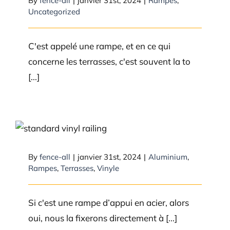
By
fence-all
|
janvier 31st, 2024
|
Rampes
,
Uncategorized
C'est appelé une rampe, et en ce qui
concerne les terrasses, c'est souvent la to
[...]
Pour ma rampe, la fixez-vous à
ma maison ou installez-vous un
poteau à côté de ma maison?
By
fence-all
|
janvier 31st, 2024
|
Aluminium
,
Rampes
,
Terrasses
,
Vinyle
Si c'est une rampe d’appui en acier, alors
oui, nous la fixerons directement à [...]