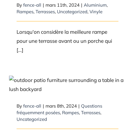
By
fence-all
|
mars 11th, 2024
|
Aluminium
,
Rampes
,
Terrasses
,
Uncategorized
,
Vinyle
Lorsqu'on considère la meilleure rampe
pour une terrasse avant ou un porche qui
[...]
5 façons de rendre votre espace
extérieur à Ottawa plus animé
en 2024
By
fence-all
|
mars 8th, 2024
|
Questions
fréquemment posées
,
Rampes
,
Terrasses
,
Uncategorized