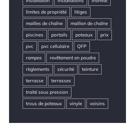
installation
installations
intimité
limites de propriété
litiges
mailles de chaîne
maillon de chaîne
piscines
portails
poteaux
prix
pvc
pvc cellulaire
QFP
rampes
revêtement en poudre
règlements
sécurité
teinture
terrasse
terrasses
traité sous pression
trous de poteaux
vinyle
voisins