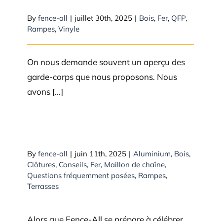
By
fence-all
|
juillet 30th, 2025
|
Bois
,
Fer
,
QFP
,
Rampes
,
Vinyle
On nous demande souvent un aperçu des
garde-corps que nous proposons. Nous
avons [...]
Célébrons les 50 ans de Fence-
All Ottawa – Une histoire à
By
fence-all
|
juin 11th, 2025
|
Aluminium
,
Bois
,
raconter
Clôtures
,
Conseils
,
Fer
,
Maillon de chaîne
,
Questions fréquemment posées
,
Rampes
,
Terrasses
Alors que Fence-All se prépare à célébrer