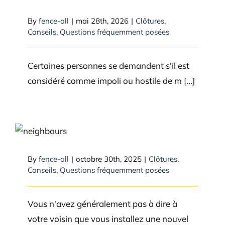
d’installer une clôture
d’intimité?
By
fence-all
|
mai 28th, 2026
|
Clôtures
,
Conseils
,
Questions fréquemment posées
Certaines personnes se demandent s'il est
considéré comme impoli ou hostile de m [...]
Dois-je informer mes voisins de
l’installation de ma clôture ?
By
fence-all
|
octobre 30th, 2025
|
Clôtures
,
Conseils
,
Questions fréquemment posées
Vous n'avez généralement pas à dire à
votre voisin que vous installez une nouvel