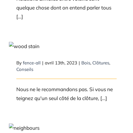
quelque chose dont on entend parler tous
[...]
Peux-tu teindre un côté d’une
clôture?
By
fence-all
|
avril 13th, 2023
|
Bois
,
Clôtures
,
Conseils
Nous ne le recommandons pas. Si vous ne
teignez qu'un seul côté de la clôture, [...]
Est-ce que je peux aller sur la