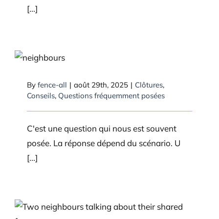
[...]
Mon voisin peut-il remplacer
une clôture sans ma permission
?
By
fence-all
|
août 29th, 2025
|
Clôtures
,
Conseils
,
Questions fréquemment posées
C'est une question qui nous est souvent
posée. La réponse dépend du scénario. U
[...]
Comment aborder votre voisin