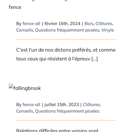
Les bonnes clôtures font-elles
vraiment de bons voisins ?
By
fence-all
|
février 16th, 2024
|
Bois
,
Clôtures
,
Conseils
,
Questions fréquemment posées
,
Vinyle
C'est l'un de nos dictons préférés, et comme
tous ceux qui résistent à l'épreuv [...]
Mon voisin n’aime vraiment pas
la clôture que j’ai choisie, aidez-
moi !
By
fence-all
|
juillet 15th, 2023
|
Clôtures
,
Conseils
,
Questions fréquemment posées
Relations difficiles entre voisins sont