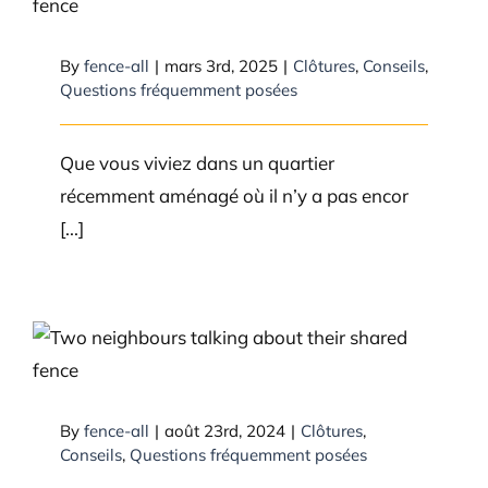
au sujet d’une nouvelle clôture
By
fence-all
|
mars 3rd, 2025
|
Clôtures
,
Conseils
,
Questions fréquemment posées
Que vous viviez dans un quartier
récemment aménagé où il n’y a pas encor
[...]
Puis-je construire une clôture à
côté de la clôture de mon voisin?
By
fence-all
|
août 23rd, 2024
|
Clôtures
,
Conseils
,
Questions fréquemment posées