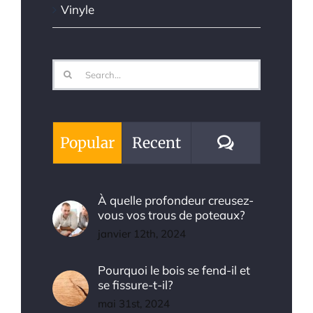
Vinyle
Search
for:
Comments
Popular
Recent
À quelle profondeur creusez-
vous vos trous de poteaux?
janvier 12th, 2024
Pourquoi le bois se fend-il et
se fissure-t-il?
mai 31st, 2024