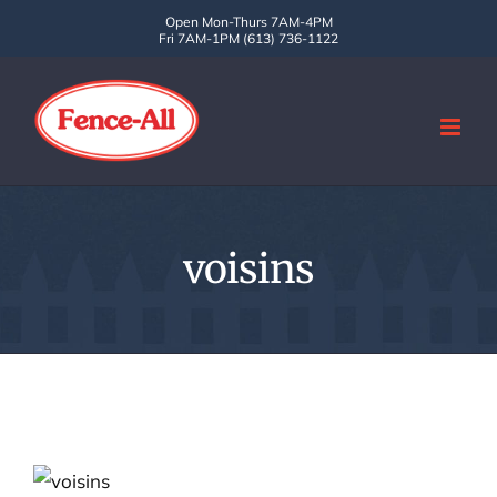
Skip
Open Mon-Thurs 7AM-4PM
Fri 7AM-1PM (613) 736-1122
to
content
voisins
Est-ce que c’est mal élevé