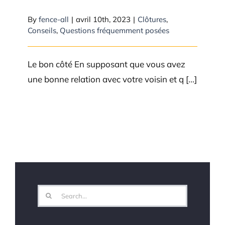
propriété de mon voisin pour
entretenir ma clôture?
By
fence-all
|
avril 10th, 2023
|
Clôtures
,
Conseils
,
Questions fréquemment posées
Le bon côté En supposant que vous avez
une bonne relation avec votre voisin et q [...]
Search
for: