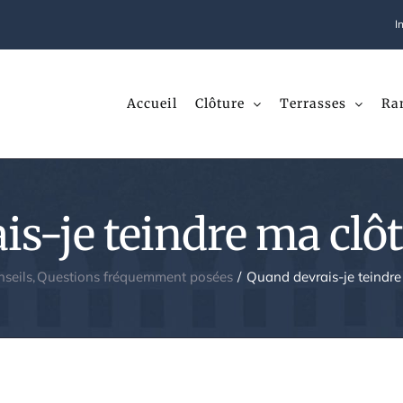
I
Accueil
Clôture
Terrasses
Ra
s-je teindre ma clôt
seils
Questions fréquemment posées
Quand devrais-je teindre