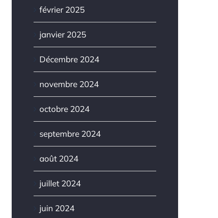
février 2025
janvier 2025
Décembre 2024
novembre 2024
 quincaillerie de
Quels sont les
octobre 2024
tail en vinyle est-
avantages et les
septembre 2024
e installée à l’envers?
inconvénients du
grillage à mailles?
et 6th, 2026
août 2024
juin 17th, 2026
|
0 Comments
juillet 2024
juin 2024