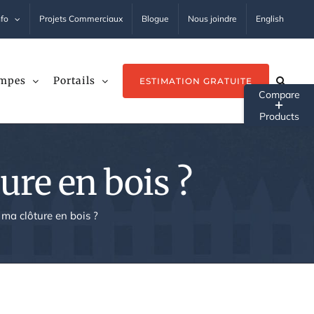
nfo
Projets Commerciaux
Blogue
Nous joindre
English
mpes
Portails
ESTIMATION GRATUITE
Tog
Sli
Ba
ure en bois ?
Ar
 ma clôture en bois ?