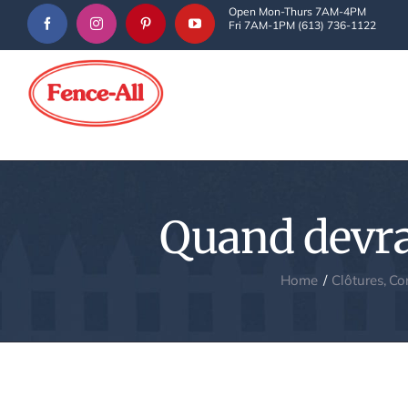
Skip
Open Mon-Thurs 7AM-4PM
Fri 7AM-1PM (613) 736-1122
to
content
Quand devrai
Home
Clôtures
Con