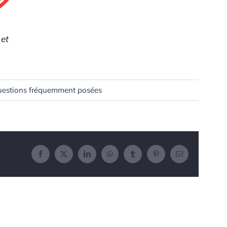
 et
estions fréquemment posées
Facebook
X
LinkedIn
WhatsApp
Tumblr
Pinterest
Email