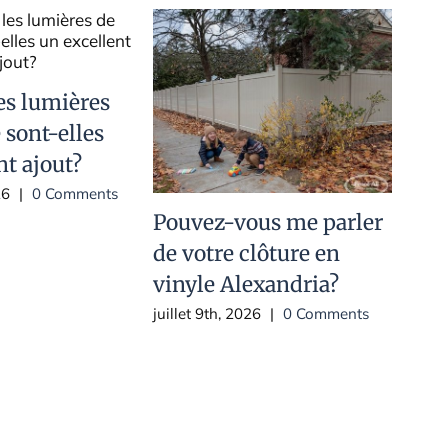
es lumières
 sont-elles
nt ajout?
26
|
0 Comments
Pouvez-vous me parler
Mon
de votre clôture en
por
vinyle Alexandria?
ell
juillet 9th, 2026
|
0 Comments
juill