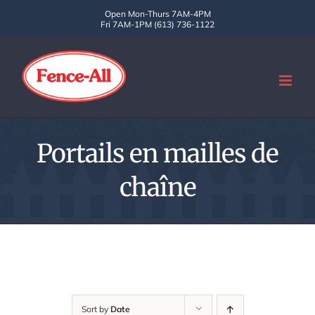
Skip
Open Mon-Thurs 7AM-4PM
Fri 7AM-1PM (613) 736-1122
to
content
Portails en mailles de
chaîne
Sort by
Date