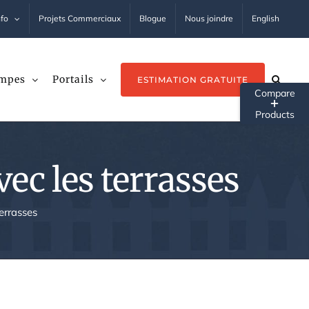
nfo
Projets Commerciaux
Blogue
Nous joindre
English
mpes
Portails
ESTIMATION GRATUITE
Tog
Sli
Ba
ec les terrasses
Ar
errasses