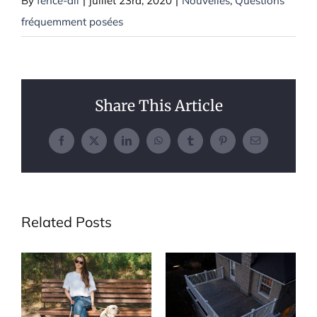
By
fence-all
|
juillet 23rd, 2020
|
Nouvelles
,
Questions
fréquemment posées
Share This Article
Facebook
X
LinkedIn
WhatsApp
Tumblr
Pinterest
Email
Related Posts