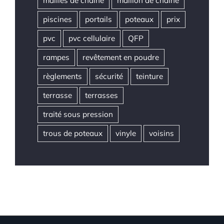
mailles de chaîne
maillon de chaîne
piscines
portails
poteaux
prix
pvc
pvc cellulaire
QFP
rampes
revêtement en poudre
règlements
sécurité
teinture
terrasse
terrasses
traité sous pression
trous de poteaux
vinyle
voisins