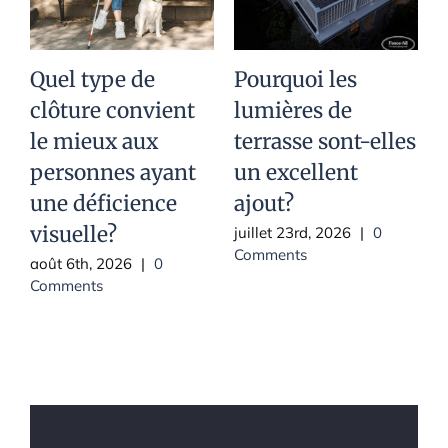
Quel type de
Pourquoi les
clôture convient
lumières de
p
le mieux aux
terrasse sont-elles
c
personnes ayant
un excellent
une déficience
ajout?
j
C
visuelle?
juillet 23rd, 2026
|
0
Comments
août 6th, 2026
|
0
Comments