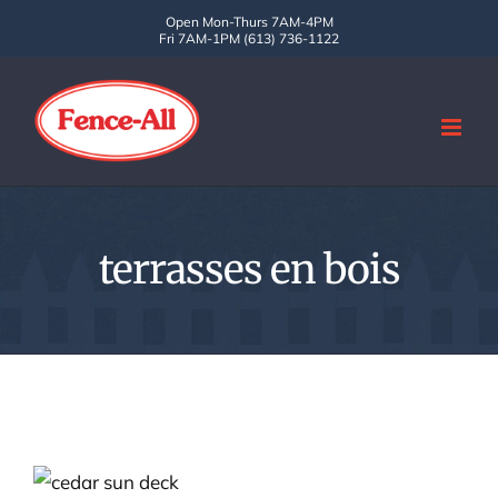
Skip
Open Mon-Thurs 7AM-4PM
Fri 7AM-1PM (613) 736-1122
to
content
terrasses en bois
Comment est-ce qu’on appelle