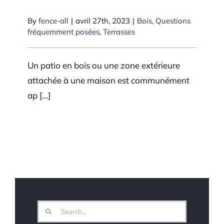
un patio en bois?
By
fence-all
|
avril 27th, 2023
|
Bois
,
Questions
fréquemment posées
,
Terrasses
Un patio en bois ou une zone extérieure
attachée à une maison est communément
ap [...]
Search
for: