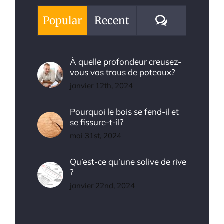
Comments
Popular
Recent
À quelle profondeur creusez-
vous vos trous de poteaux?
janvier 12th, 2024
Pourquoi le bois se fend-il et
se fissure-t-il?
mai 31st, 2024
Qu’est-ce qu’une solive de rive
?
janvier 22nd, 2024