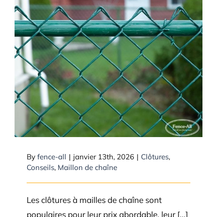
À quelle fréquence avez-vous
besoin de poteaux de ligne pour
une clôture à mailles de chaîne?
By
fence-all
|
janvier 13th, 2026
|
Clôtures
,
Conseils
,
Maillon de chaîne
Les clôtures à mailles de chaîne sont
populaires pour leur prix abordable, leur [...]