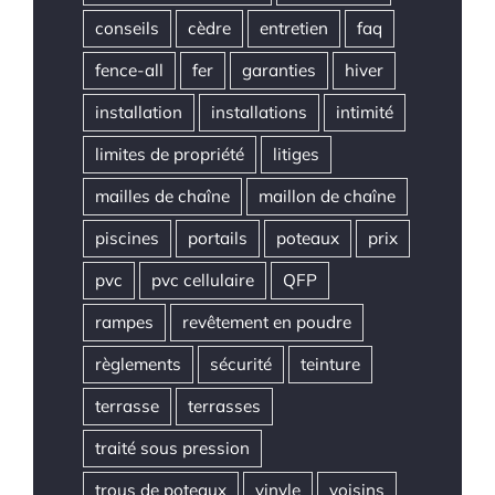
conseils
cèdre
entretien
faq
fence-all
fer
garanties
hiver
installation
installations
intimité
limites de propriété
litiges
mailles de chaîne
maillon de chaîne
piscines
portails
poteaux
prix
pvc
pvc cellulaire
QFP
rampes
revêtement en poudre
règlements
sécurité
teinture
terrasse
terrasses
traité sous pression
trous de poteaux
vinyle
voisins