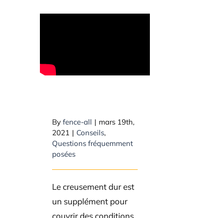
Qu’est-ce qui est
considéré comme
un creusage
difficile?
By
fence-all
|
mars 19th,
2021
|
Conseils
,
Questions fréquemment
posées
Le creusement dur est
un supplément pour
couvrir des conditions