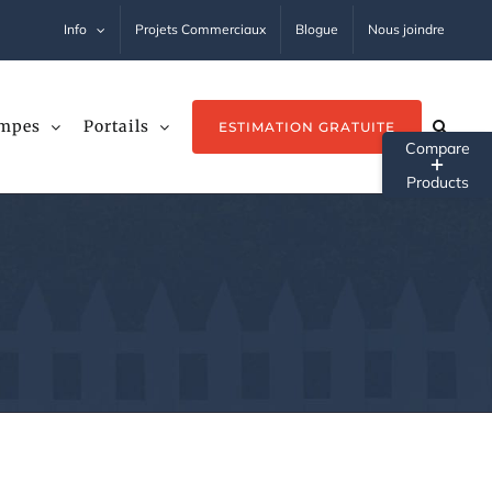
Info
Projets Commerciaux
Blogue
Nous joindre
mpes
Portails
ESTIMATION GRATUITE
Tog
Sli
Ba
Ar