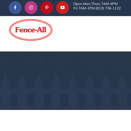
Skip
Open Mon-Thurs 7AM-4PM
Fri 7AM-1PM (613) 736-1122
to
content