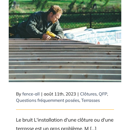
À quel niveau de bruit et de
dégâts puis-je m’attendre avec
une clôture ou une terrasse?
By
fence-all
|
août 11th, 2023
|
Clôtures
,
QFP
,
Questions fréquemment posées
,
Terrasses
Le bruit L'installation d'une clôture ou d'une
terrasse est un gros problème. M [...]