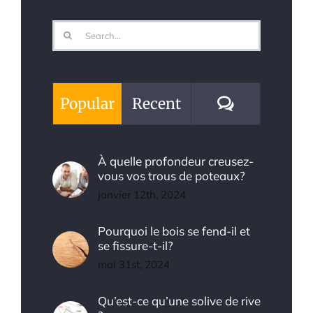
Search
for:
Comments
Popular
Recent
À quelle profondeur creusez-
vous vos trous de poteaux?
janvier 12th, 2024
Pourquoi le bois se fend-il et
se fissure-t-il?
mai 31st, 2024
Qu’est-ce qu’une solive de rive