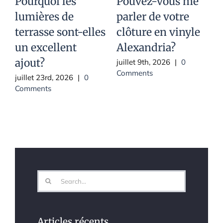
Pourquoi les
Pouvez-vous me
lumières de
parler de votre
d
terrasse sont-elles
clôture en vinyle
v
un excellent
Alexandria?
i
ajout?
l
juillet 9th, 2026
|
0
Comments
juillet 23rd, 2026
|
0
j
Comments
Search
for:
Articles récents