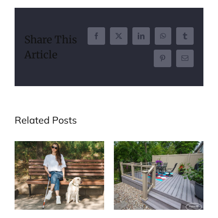
Share This
Facebook
X
LinkedIn
WhatsApp
Tumblr
Article
Pinterest
Email
Related Posts