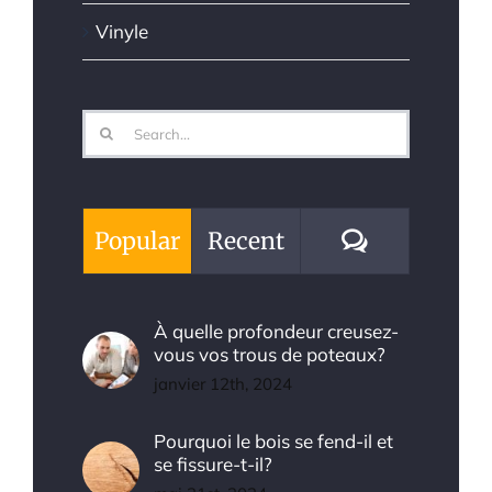
Vinyle
Search
for:
Comments
Popular
Recent
À quelle profondeur creusez-
vous vos trous de poteaux?
janvier 12th, 2024
Pourquoi le bois se fend-il et
se fissure-t-il?