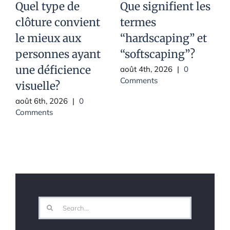
Quel type de
Que signifient les
clôture convient
termes
le mieux aux
“hardscaping” et
t
personnes ayant
“softscaping”?
une déficience
a
août 4th, 2026
|
0
Comments
visuelle?
j
C
août 6th, 2026
|
0
Comments
Search
for: