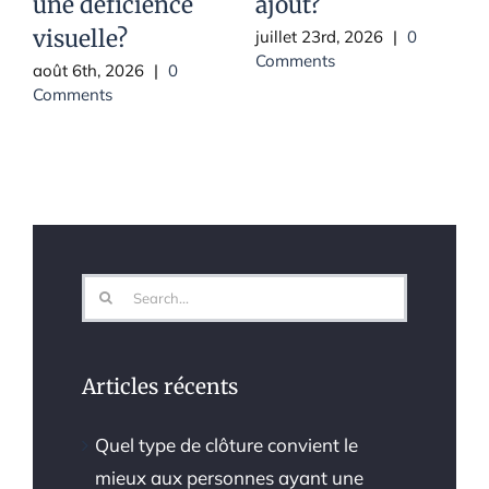
une déficience
ajout?
j
C
visuelle?
juillet 23rd, 2026
|
0
Comments
août 6th, 2026
|
0
Comments
Search
for:
Articles récents
Quel type de clôture convient le
mieux aux personnes ayant une