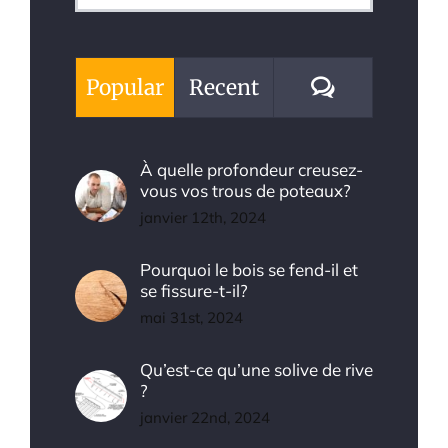
for:
Comments
Popular
Recent
À quelle profondeur creusez-
vous vos trous de poteaux?
janvier 12th, 2024
Pourquoi le bois se fend-il et
se fissure-t-il?
mai 31st, 2024
Qu’est-ce qu’une solive de rive
?
janvier 22nd, 2024