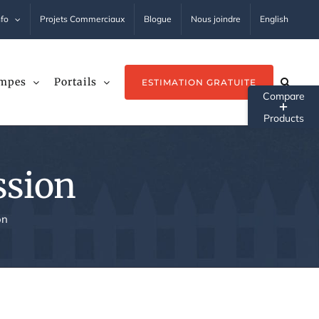
nfo
Projets Commerciaux
Blogue
Nous joindre
English
mpes
Portails
ESTIMATION GRATUITE
Tog
Sli
Ba
ssion
Ar
on