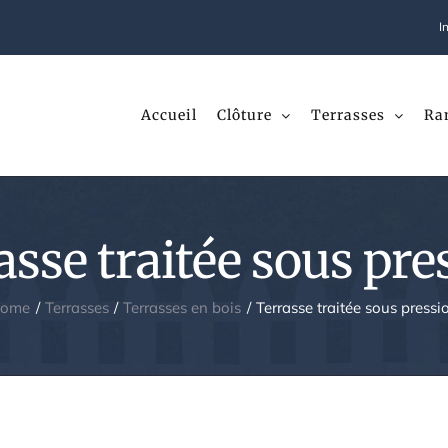
I
Accueil
Clôture
Terrasses
Ra
asse traitée sous pre
ome
Terrasses
Terrasses en bois
Terrasse traitée sous pressi