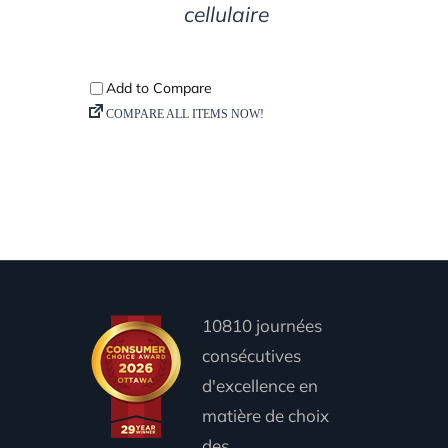
cellulaire
10810 journées
consécutives
d'excellence en
matière de choix
des