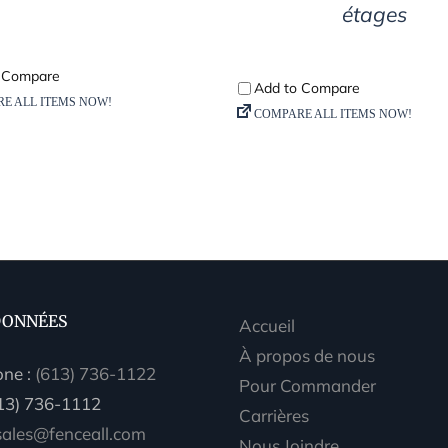
étages
ONNÉES
Accueil
À propos de nous
one :
(613) 736-1122
Pour Commander
613) 736-1112
Carrières
sales@fenceall.com
Nous Joindre