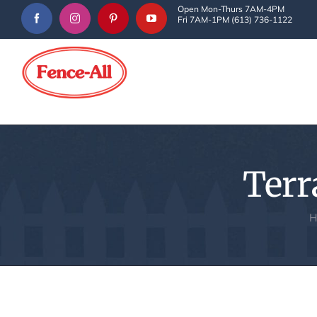
Skip
Open Mon-Thurs 7AM-4PM
Fri 7AM-1PM (613) 736-1122
to
content
Terr
H