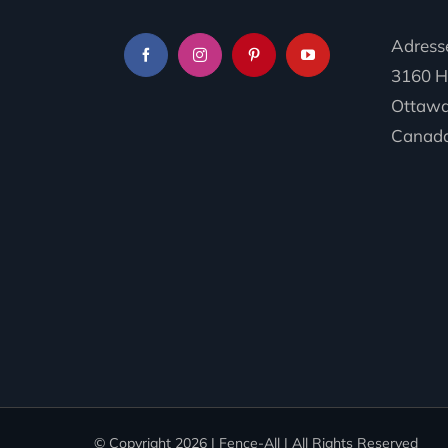
Adresse
3160 H
Ottawa
Canada
© Copyright
2026 | Fence-All | All Rights Reserved