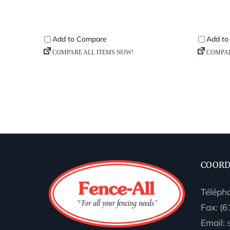
COORD
Téléph
Fax: (
Email: