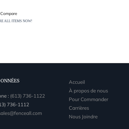
ONNÉES
Accueil
À propos de nous
one :
(613) 736-1122
Pour Commander
613) 736-1112
Carrières
sales@fenceall.com
Nous Joindre