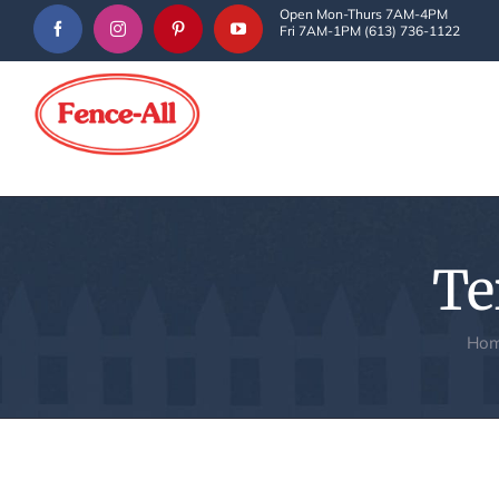
Skip
Open Mon-Thurs 7AM-4PM
Fri 7AM-1PM (613) 736-1122
to
content
Te
Ho