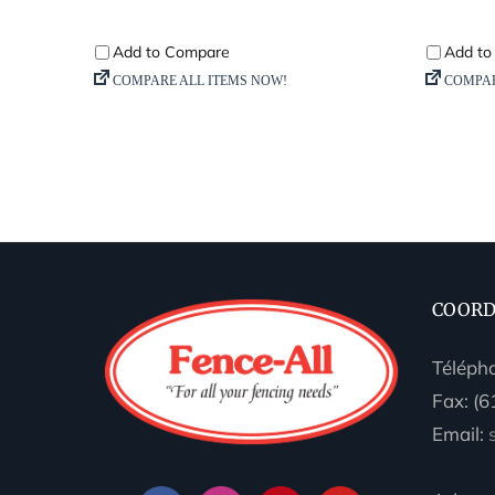
COORD
Téléph
Fax: (
Email: