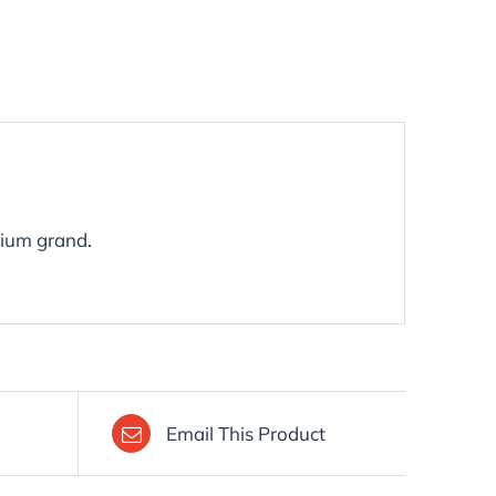
ium grand
.
Email This Product