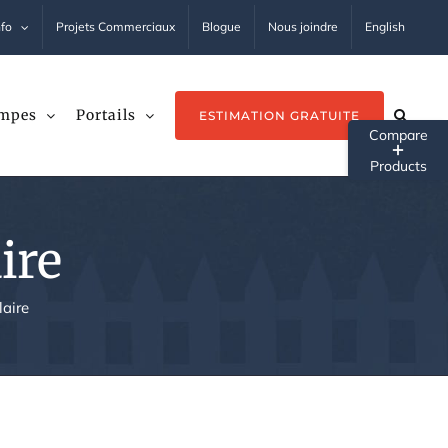
nfo
Projets Commerciaux
Blogue
Nous joindre
English
mpes
Portails
ESTIMATION GRATUITE
Tog
Sli
Ba
ire
Ar
laire