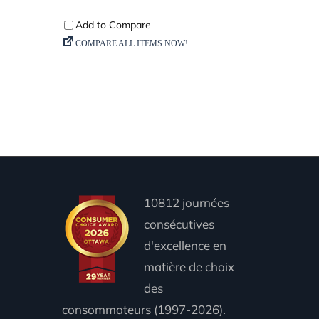
10812 journées
consécutives
d'excellence en
matière de choix
des
consommateurs (1997-2026).