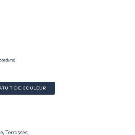
 bordure)
ATUIT DE COULEUR
re
,
Terrasses